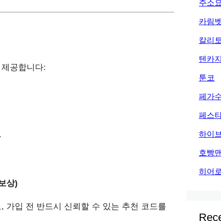
주소
카림벳
칼리토
텐카지
 제공합니다:
툰코
페가수
페스타
하이브
공
호빵맨
히어
보상)
, 가입 전 반드시 신뢰할 수 있는 추천 코드를
Rece