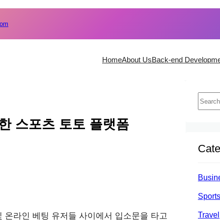
com
Home
About Us
Back-end Developme
S
e
한 스포츠 토토 플랫폼
a
r
Cate
c
h
Busin
Sport
Travel
니티 및 온라인 베팅 유저들 사이에서 입소문을 타고