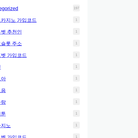
egorized
197
카지노 가입코드
1
벳 추천인
1
슬롯 주소
1
벳 가입코드
1
벳
1
모아
1
모음
1
사랑
1
웹툰
1
카지노
1
벳 가입코드
1