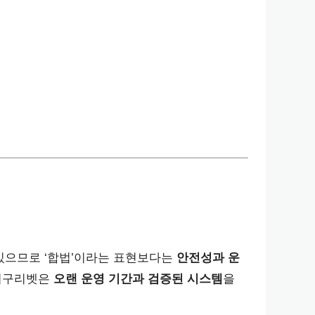
 있으므로 ‘합법’이라는 표현보다는
안전성과 운
 너구리벳은
오랜 운영 기간과 검증된 시스템
을