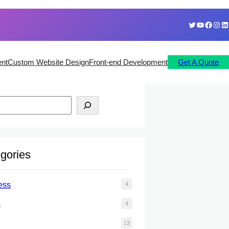
Twitter
YouTube
Faceb
Inst
Li
nt
Custom Website Design
Front-end Development
Get A Quote
gories
ess
4
s
4
13