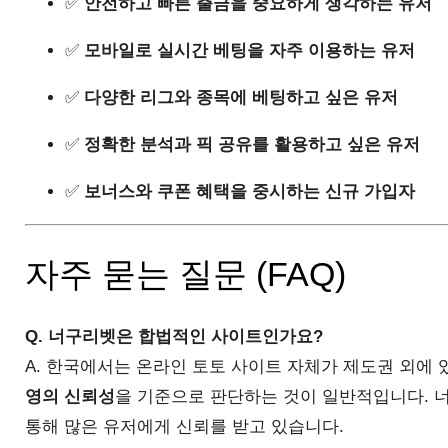
✅
안전하고 빠른 출금을 중요하게 생각하는 유저
✅
모바일로 실시간 베팅을 자주 이용하는 유저
✅
다양한 리그와 종목에 베팅하고 싶은 유저
✅
정확한 분석과 픽 공유를 활용하고 싶은 유저
✅
보너스와 쿠폰 혜택을 중시하는 신규 가입자
자주 묻는 질문 (FAQ)
Q. 너구리벳은 합법적인 사이트인가요?
A. 한국에서는 온라인 토토 사이트 자체가 제도권 외에
영의 신뢰성
을 기준으로 판단하는 것이 일반적입니다.
통해 많은 유저에게 신뢰를 받고 있습니다.