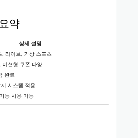
 요약
상세 설명
츠, 라이브, 가상 스포츠
, 미션형 쿠폰 다양
금 완료
방지 시스템 적용
기능 사용 가능