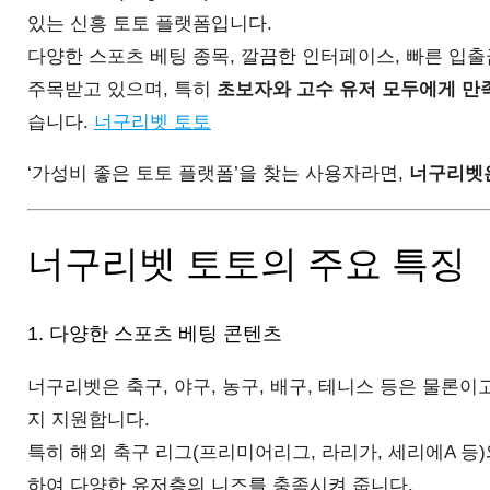
있는 신흥 토토 플랫폼입니다.
다양한 스포츠 베팅 종목, 깔끔한 인터페이스, 빠른 입출
주목받고 있으며, 특히
초보자와 고수 유저 모두에게 만
습니다.
너구리벳 토토
‘가성비 좋은 토토 플랫폼’을 찾는 사용자라면,
너구리벳은
너구리벳 토토의 주요 특징
1. 다양한 스포츠 베팅 콘텐츠
너구리벳은 축구, 야구, 농구, 배구, 테니스 등은 물론이
지 지원합니다.
특히 해외 축구 리그(프리미어리그, 라리가, 세리에A 등)와 
하여 다양한 유저층의 니즈를 충족시켜 줍니다.