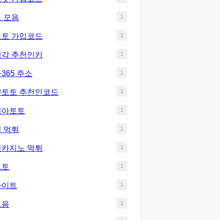
 모음
1
토 가입코드
1
각 추천인키
1
365 주소
1
토토 추천인코드
1
피아토토
1
 먹튀
1
카지노 먹튀
1
토토
1
사이트
1
모음
1