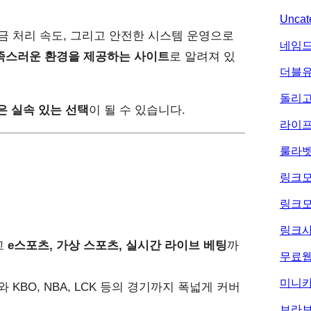
Uncat
금 처리 속도, 그리고 안전한 시스템 운영으로
네임드
족스러운 환경을 제공하는 사이트
로 알려져 있
더블유
돌리고
 실속 있는 선택
이 될 수 있습니다.
라이프
룰라
링크
링크
링크
고
e스포츠, 가상 스포츠, 실시간 라이브 베팅
까
무료
미니
KBO, NBA, LCK 등의 경기까지 폭넓게 커버
브라보