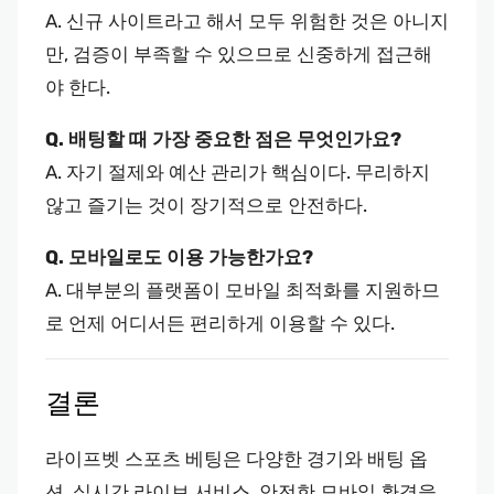
A. 신규 사이트라고 해서 모두 위험한 것은 아니지
만, 검증이 부족할 수 있으므로 신중하게 접근해
야 한다.
Q. 배팅할 때 가장 중요한 점은 무엇인가요?
A. 자기 절제와 예산 관리가 핵심이다. 무리하지
않고 즐기는 것이 장기적으로 안전하다.
Q. 모바일로도 이용 가능한가요?
A. 대부분의 플랫폼이 모바일 최적화를 지원하므
로 언제 어디서든 편리하게 이용할 수 있다.
결론
라이프벳 스포츠 베팅은 다양한 경기와 배팅 옵
션, 실시간 라이브 서비스, 안전한 모바일 환경을