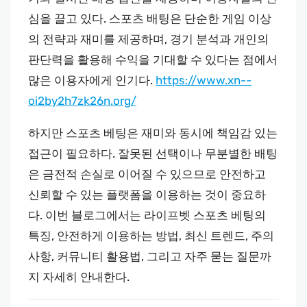
심을 끌고 있다. 스포츠 배팅은 단순한 게임 이상
의 전략과 재미를 제공하며, 경기 분석과 개인의
판단력을 활용해 수익을 기대할 수 있다는 점에서
많은 이용자에게 인기다.
https://www.xn--
oi2by2h7zk26n.org/
하지만 스포츠 베팅은 재미와 동시에 책임감 있는
접근이 필요하다. 잘못된 선택이나 무분별한 배팅
은 금전적 손실로 이어질 수 있으므로 안전하고
신뢰할 수 있는 플랫폼을 이용하는 것이 중요하
다. 이번 블로그에서는 라이프벳 스포츠 베팅의
특징, 안전하게 이용하는 방법, 최신 트렌드, 주의
사항, 커뮤니티 활용법, 그리고 자주 묻는 질문까
지 자세히 안내한다.