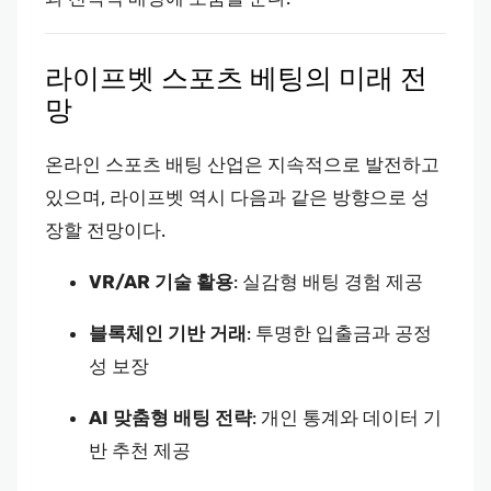
라이프벳 스포츠 베팅의 미래 전
망
온라인 스포츠 배팅 산업은 지속적으로 발전하고
있으며, 라이프벳 역시 다음과 같은 방향으로 성
장할 전망이다.
VR/AR 기술 활용
: 실감형 배팅 경험 제공
블록체인 기반 거래
: 투명한 입출금과 공정
성 보장
AI 맞춤형 배팅 전략
: 개인 통계와 데이터 기
반 추천 제공