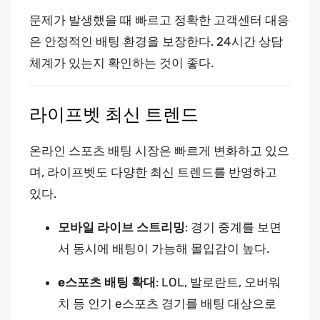
문제가 발생했을 때 빠르고 정확한 고객센터 대응
은 안정적인 배팅 환경을 보장한다. 24시간 상담
체계가 있는지 확인하는 것이 좋다.
라이프벳 최신 트렌드
온라인 스포츠 배팅 시장은 빠르게 변화하고 있으
며, 라이프벳도 다양한 최신 트렌드를 반영하고
있다.
모바일 라이브 스트리밍
: 경기 중계를 보면
서 동시에 배팅이 가능해 몰입감이 높다.
e스포츠 배팅 확대
: LOL, 발로란트, 오버워
치 등 인기 e스포츠 경기를 배팅 대상으로