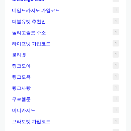
네임드카지노 가입코드
1
더블유벳 추천인
1
돌리고슬롯 주소
1
라이프벳 가입코드
1
룰라벳
1
링크모아
1
링크모음
1
링크사랑
1
무료웹툰
1
미니카지노
1
브라보벳 가입코드
1