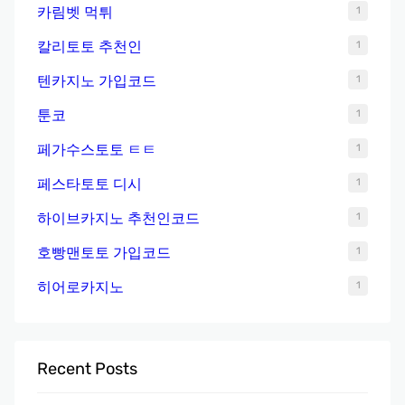
카림벳 먹튀
1
칼리토토 추천인
1
텐카지노 가입코드
1
툰코
1
페가수스토토 ㅌㅌ
1
페스타토토 디시
1
하이브카지노 추천인코드
1
호빵맨토토 가입코드
1
히어로카지노
1
Recent Posts