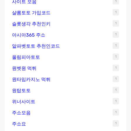
사이트 모음
1
샬롬토토 가입코드
1
슬롯생각 추천인키
1
아시아365 주소
1
알파벳토토 추천인코드
1
올림피아토토
1
원벳원 먹튀
1
원타임카지노 먹튀
1
원탑토토
1
위너사이트
1
주소모음
1
주소요
1