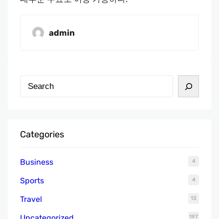
admin
S
e
a
r
Categories
c
h
Business
4
Sports
4
Travel
13
Uncategorized
197