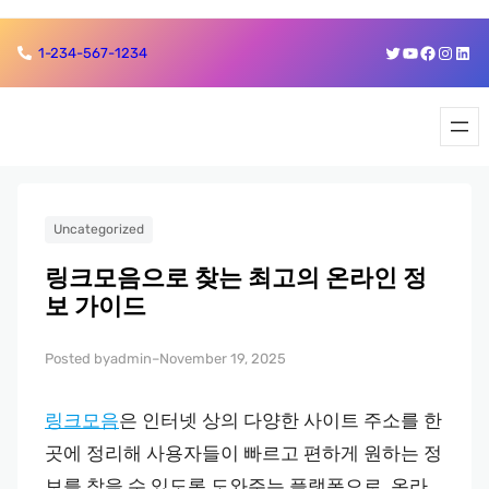
Skip
Skip
Twitter
YouTube
Faceboo
Insta
Link
1-234-567-1234
to
to
content
content
Uncategorized
링크모음으로 찾는 최고의 온라인 정
보 가이드
admin
November 19, 2025
Posted by
–
링크모음
은 인터넷 상의 다양한 사이트 주소를 한
곳에 정리해 사용자들이 빠르고 편하게 원하는 정
보를 찾을 수 있도록 도와주는 플랫폼으로, 온라