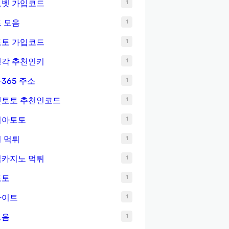
벳 가입코드
1
 모음
1
토 가입코드
1
각 추천인키
1
365 주소
1
토토 추천인코드
1
피아토토
1
 먹튀
1
카지노 먹튀
1
토토
1
사이트
1
모음
1