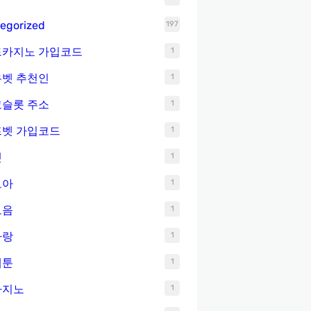
egorized
197
카지노 가입코드
1
벳 추천인
1
슬롯 주소
1
벳 가입코드
1
벳
1
모아
1
모음
1
사랑
1
웹툰
1
카지노
1