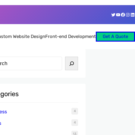
Twitter
YouTube
Faceb
Ins
Li
stom Website Design
Front-end Development
Get A Quote
gories
ess
4
s
4
13