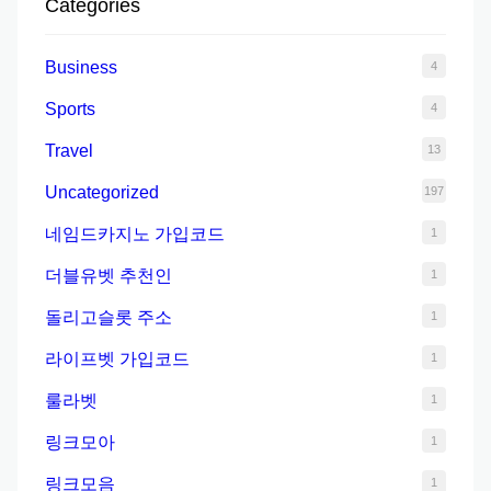
Categories
c
h
Business
4
Sports
4
Travel
13
Uncategorized
197
네임드카지노 가입코드
1
더블유벳 추천인
1
돌리고슬롯 주소
1
라이프벳 가입코드
1
룰라벳
1
링크모아
1
링크모음
1