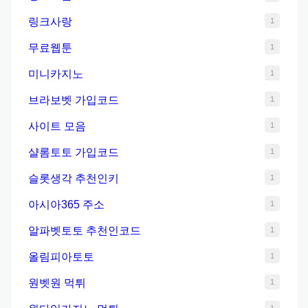
링크사랑
1
무료웹툰
1
미니카지노
1
브라보벳 가입코드
1
사이트 모음
1
샬롬토토 가입코드
1
슬롯생각 추천인키
1
아시아365 주소
1
알파벳토토 추천인코드
1
올림피아토토
1
원벳원 먹튀
1