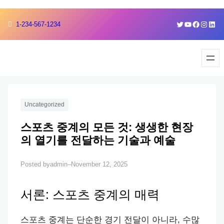
Skip
Skip
Twitter
YouTube
Faceboo
Instag
Link
1-234-567-1234
to
to
content
content
Uncategorized
스포츠 중계의 모든 것: 생생한 현장
의 열기를 전달하는 기술과 예술
admin
November 12, 2025
Posted by
–
서론: 스포츠 중계의 매력
스포츠 중계는 단순한 경기 전달이 아니라, 수많