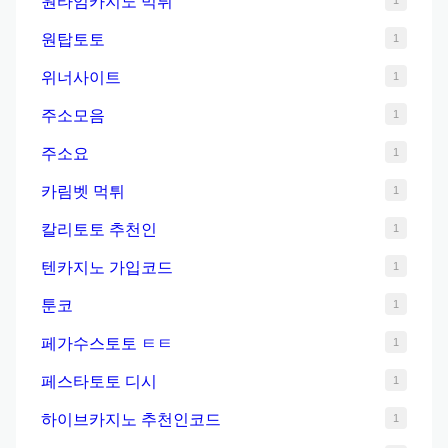
원타임카지노 먹튀
1
원탑토토
1
위너사이트
1
주소모음
1
주소요
1
카림벳 먹튀
1
칼리토토 추천인
1
텐카지노 가입코드
1
툰코
1
페가수스토토 ㅌㅌ
1
페스타토토 디시
1
하이브카지노 추천인코드
1