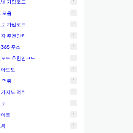
벳 가입코드
1
 모음
1
토 가입코드
1
각 추천인키
1
365 주소
1
토토 추천인코드
1
피아토토
1
 먹튀
1
카지노 먹튀
1
토토
1
사이트
1
모음
1