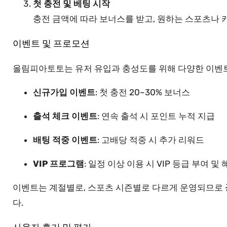
첫 충전 및 베팅 시작
충전 금액에 따라 보너스를 받고, 원하는 스포츠나 
이벤트 및 프로모션
올림피아토토는 유저 유입과 충성도를 위해 다양한 이벤
신규가입 이벤트
: 첫 충전 20~30% 보너스
출석 체크 이벤트
: 연속 출석 시 포인트 누적 지급
배팅 적중 이벤트
: 고배당 적중 시 추가 리워드
VIP 프로그램
: 일정 이상 이용 시 VIP 등급 부여 및
이벤트는 계절별로, 스포츠 시즌별로 다르게 운영되므로
다.