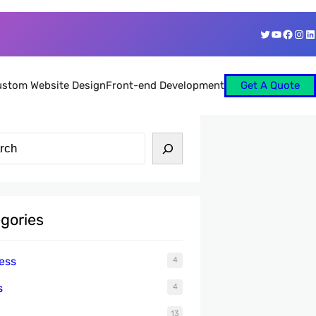
Twitter
YouTube
Faceb
Ins
Li
stom Website Design
Front-end Development
Get A Quote
gories
ess
4
s
4
13