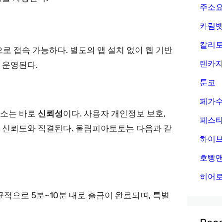
주소
카림벳
칼리토
로 접속 가능하다. 별도의 앱 설치 없이 웹 기반
텐카지
 운영된다.
툰코
페가수
요소는 바로
신뢰성
이다. 사용자 개인정보 보호,
페스타
가 신뢰도와 직결된다. 올림피아토토는 다음과 같
하이브
호빵맨
히어
균적으로 5분~10분 내로 출금이 완료되며, 특별