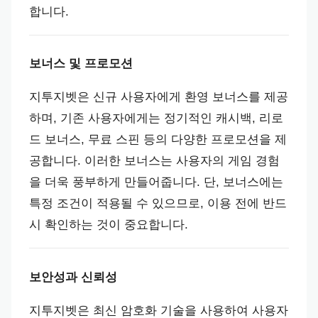
합니다.
보너스 및 프로모션
지투지벳은 신규 사용자에게 환영 보너스를 제공
하며, 기존 사용자에게는 정기적인 캐시백, 리로
드 보너스, 무료 스핀 등의 다양한 프로모션을 제
공합니다. 이러한 보너스는 사용자의 게임 경험
을 더욱 풍부하게 만들어줍니다. 단, 보너스에는
특정 조건이 적용될 수 있으므로, 이용 전에 반드
시 확인하는 것이 중요합니다.
보안성과 신뢰성
지투지벳은 최신 암호화 기술을 사용하여 사용자