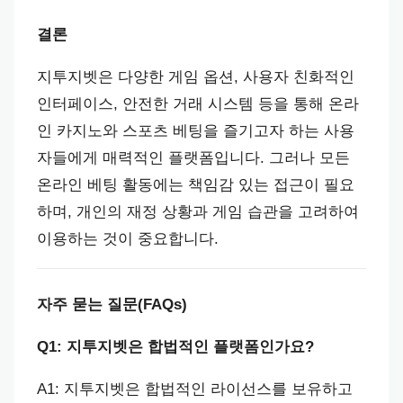
결론
지투지벳은 다양한 게임 옵션, 사용자 친화적인
인터페이스, 안전한 거래 시스템 등을 통해 온라
인 카지노와 스포츠 베팅을 즐기고자 하는 사용
자들에게 매력적인 플랫폼입니다. 그러나 모든
온라인 베팅 활동에는 책임감 있는 접근이 필요
하며, 개인의 재정 상황과 게임 습관을 고려하여
이용하는 것이 중요합니다.
자주 묻는 질문(FAQs)
Q1: 지투지벳은 합법적인 플랫폼인가요?
A1: 지투지벳은 합법적인 라이선스를 보유하고