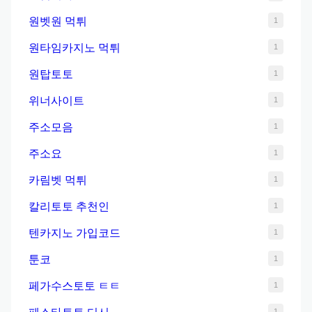
원벳원 먹튀
1
원타임카지노 먹튀
1
원탑토토
1
위너사이트
1
주소모음
1
주소요
1
카림벳 먹튀
1
칼리토토 추천인
1
텐카지노 가입코드
1
툰코
1
페가수스토토 ㅌㅌ
1
1