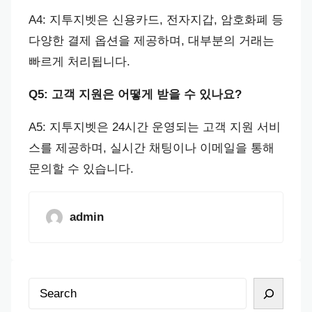
A4: 지투지벳은 신용카드, 전자지갑, 암호화폐 등
다양한 결제 옵션을 제공하며, 대부분의 거래는
빠르게 처리됩니다.
Q5: 고객 지원은 어떻게 받을 수 있나요?
A5: 지투지벳은 24시간 운영되는 고객 지원 서비
스를 제공하며, 실시간 채팅이나 이메일을 통해
문의할 수 있습니다.
admin
S
e