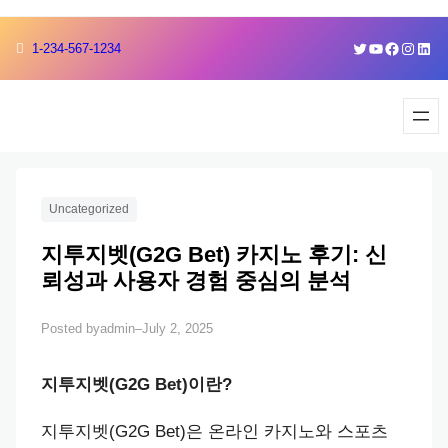
Skip
Skip
Twitter
YouTube
Faceboo
Instag
Link
1-234-567-1234
to
to
content
content
Uncategorized
지투지벳(G2G Bet) 카지노 후기: 신
뢰성과 사용자 경험 중심의 분석
admin
July 2, 2025
Posted by
–
지투지벳(G2G Bet)이란?
지투지벳(G2G Bet)은 온라인 카지노와 스포츠