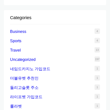
a
r
Categories
c
h
Business
4
Sports
4
Travel
13
Uncategorized
197
네임드카지노 가입코드
1
더블유벳 추천인
1
돌리고슬롯 주소
1
라이프벳 가입코드
1
룰라벳
1