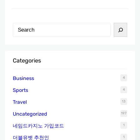
사랑받는 하나의 콘텐츠 산업으로 성장했습니다. 특히
스마트폰 보급과 함께 언제 어디서나 간편하게 볼 수
있는 장점 덕분에 수많은 이용자들이 웹툰을 일상의
S
일부처럼 소비하고 있습니다. 이 중에서도 주목받는
e
분야는 단연 무료웹툰입니다. 무료웹툰은 이용자들이
a
부담 없이 접근할 수 있으며, 다양한 장르의 작품을…
r
Categories
c
h
Business
4
Sports
4
Travel
13
Uncategorized
197
네임드카지노 가입코드
1
더블유벳 추천인
1