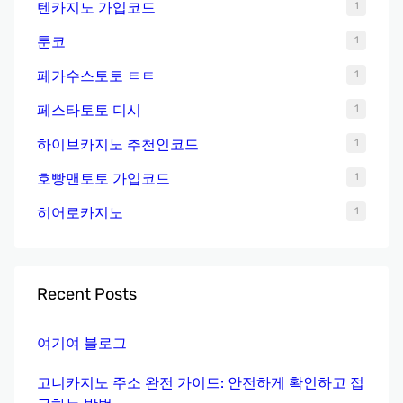
텐카지노 가입코드
1
툰코
1
페가수스토토 ㅌㅌ
1
페스타토토 디시
1
하이브카지노 추천인코드
1
호빵맨토토 가입코드
1
히어로카지노
1
Recent Posts
여기여 블로그
고니카지노 주소 완전 가이드: 안전하게 확인하고 접