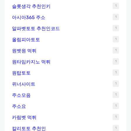
슬롯생각 추천인키
1
아시아365 주소
1
알파벳토토 추천인코드
1
올림피아토토
1
원벳원 먹튀
1
원타임카지노 먹튀
1
원탑토토
1
위너사이트
1
주소모음
1
주소요
1
카림벳 먹튀
1
칼리토토 추천인
1