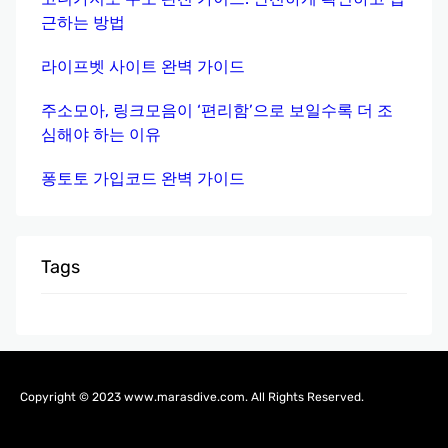
근하는 방법
라이프벳 사이트 완벽 가이드
주소모아, 링크모음이 ‘편리함’으로 보일수록 더 조
심해야 하는 이유
퐁토토 가입코드 완벽 가이드
Tags
Copyright © 2023 www.marasdive.com. All Rights Reserved.