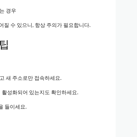
는 경우
질 수 있으니, 항상 주의가 필요합니다.
 팁
고 새 주소로만 접속하세요.
이 활성화되어 있는지도 확인하세요.
을 들이세요.