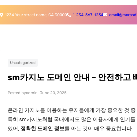
Skip
Skip
1234 Your street name, CA 30000
1-234-567-1234
email@marasdi
to
to
content
content
Uncategorized
sm카지노 도메인 안내 – 안전하고
admin
June 20, 2025
Posted by
–
온라인 카지노를 이용하는 유저들에게 가장 중요한 것 중 
특히 sm카지노처럼 국내에서도 많은 이용자에게 인기를 
있어,
정확한 도메인 정보
를 아는 것이 매우 중요합니다.