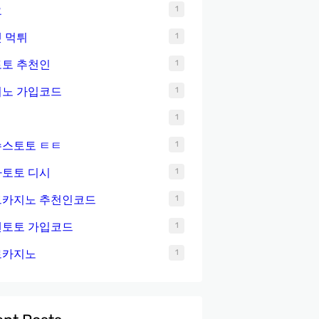
요
1
 먹튀
1
토 추천인
1
노 가입코드
1
1
스토토 ㅌㅌ
1
토토 디시
1
카지노 추천인코드
1
토토 가입코드
1
로카지노
1