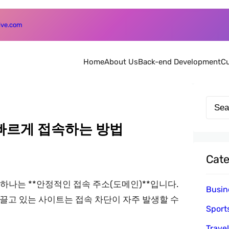
ve.com
Home
About Us
Back-end Development
Cu
S
e
 빠르게 접속하는 방법
a
r
Cate
c
h
하나는 **안정적인 접속 주소(도메인)**입니다.
Busin
끌고 있는 사이트는 접속 차단이 자주 발생할 수
Sport
Travel