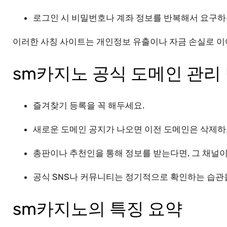
로그인 시 비밀번호나 계좌 정보를 반복해서 요구하
이러한 사칭 사이트는 개인정보 유출이나 자금 손실로 이어
sm카지노 공식 도메인 관리
즐겨찾기 등록을 꼭 해두세요.
새로운 도메인 공지가 나오면 이전 도메인은 삭제하
총판이나 추천인을 통해 정보를 받는다면, 그 채널
공식 SNS나 커뮤니티는 정기적으로 확인하는 습관
sm카지노의 특징 요약