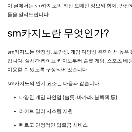
이 글에서는 sm카지노의 최신 도메인 정보와 함께, 안전
들을 알려드립니다.
sm카지노란 무엇인가?
sm카지노는 안정성, 보안성, 게임 다양성 측면에서 높은
입니다. 실시간 라이브 카지노부터 슬롯 게임, 스포츠 베
이용할 수 있도록 구성되어 있습니다.
sm카지노의 인기 요소는 다음과 같습니다.
다양한 게임 라인업 (슬롯, 바카라, 블랙잭 등)
라이브 딜러 시스템 지원
빠르고 안정적인 입출금 서비스