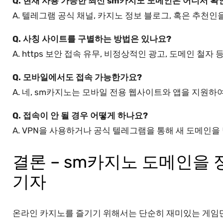
Q. 현재 사용 가능한 최신 sm카지노 도메인은 어디서 
A. 텔레그램 공식 채널, 카지노 정보 블로그, 혹은 추천인
Q. 사칭 사이트를 구별하는 방법은 있나요?
A. https 보안 접속 유무, 비정상적인 광고, 도메인 철자
Q. 모바일에서도 접속 가능한가요?
A. 네, sm카지노는 모바일 전용 웹사이트와 앱을 지원하
Q. 접속이 안 될 경우 어떻게 하나요?
A. VPN을 사용하거나 공식 텔레그램을 통해 새 도메인을
결론 – sm카지노 도메인을
기자
온라인 카지노를 즐기기 위해서는 단순히 재미있는 게임