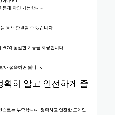
확인하나요?
을 통해 확인 가능합니다.
 등을 통해 판별할 수 있습니다.
여 PC와 동일한 기능을 제공합니다.
 받아 접속하면 됩니다.
 정확히 알고 안전하게 즐
만으로는 부족합니다.
정확하고 안전한 도메인